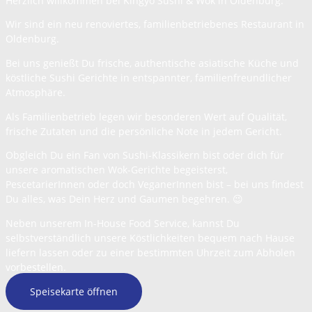
Herzlich willkommen bei Kingyo Sushi & Wok in Oldenburg.
Wir sind ein neu renoviertes, familienbetriebenes Restaurant in
Oldenburg.
Bei uns genießt Du frische, authentische asiatische Küche und
köstliche Sushi Gerichte in entspannter, familienfreundlicher
Atmosphäre.
Als Familienbetrieb legen wir besonderen Wert auf Qualität,
frische Zutaten und die persönliche Note in jedem Gericht.
Obgleich Du ein Fan von Sushi-Klassikern bist oder dich für
unsere aromatischen Wok-Gerichte begeisterst,
PescetarierInnen oder doch VeganerInnen bist – bei uns findest
Du alles, was Dein Herz und Gaumen begehren. 😉
Neben unserem In-House Food Service, kannst Du
selbstverständlich unsere Köstlichkeiten bequem nach Hause
liefern lassen oder zu einer bestimmten Uhrzeit zum Abholen
vorbestellen.
Speisekarte öffnen