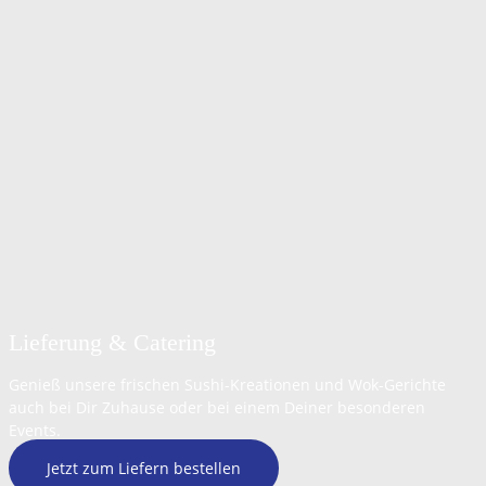
Lieferung & Catering
Genieß unsere frischen Sushi-Kreationen und Wok-Gerichte
auch bei Dir Zuhause oder bei einem Deiner besonderen
Events.
Jetzt zum Liefern bestellen