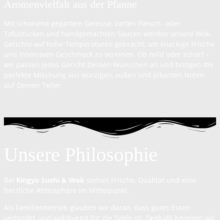
Aromenvielfalt aus der Pfanne
Mit schonend gegartem Gemüse, zarten Fleisch- oder
Tofustücken und handgemachten Saucen werden unsere Wok-
Gerichte auf hohe Temperaturen gebracht, um knackige Frische
und intensiven Geschmack zu vereinen. Ob mild oder scharf –
wir passen jedes Gericht Deinen Wünschen an und bringen die
perfekte Mischung aus würzigen, süßen und pikanten Noten
auf Deinen Teller.
Unsere Philosophie
Bei
Kingyo Sushi & Wok
stehen Frische, Qualität und eine
herzliche Atmosphäre im Mittelpunkt.
Als Familienbetrieb glauben wir daran, dass gutes Essen
verbindet und wohltuend für die Seele ist. Deshalb bereiten wir