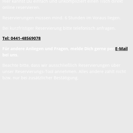
Hier kannst Du einfach und unkompliziert einen Tisch direkt
online reservieren.
Reservierungen müssen mind. 6 Stunden im Voraus liegen.
Bei kurzfristiger Reservierung bitte telefonisch anfragen.
Tel: 0441-48569078
Für andere Anliegen und Fragen, melde Dich gerne per
E-Mail
bei uns.
Beachte bitte, dass wir ausschließlich Reservierungen über
unser Reservierungs-Tool annehmen. Alles andere zählt nicht
bzw. nur bei zusätzlicher Bestätigung.