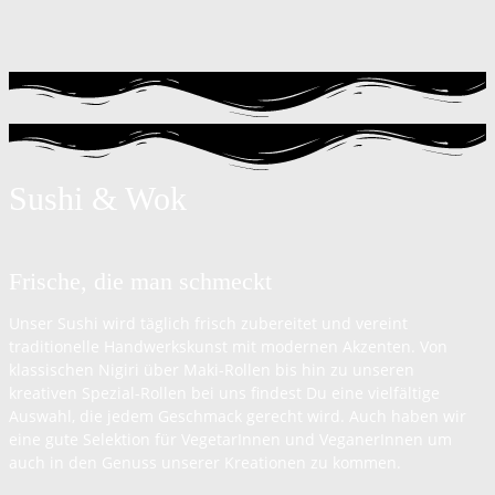
Sushi & Wok
Frische, die man schmeckt
Unser Sushi wird täglich frisch zubereitet und vereint
traditionelle Handwerkskunst mit modernen Akzenten. Von
klassischen Nigiri über Maki-Rollen bis hin zu unseren
kreativen Spezial-Rollen bei uns findest Du eine vielfältige
Auswahl, die jedem Geschmack gerecht wird. Auch haben wir
eine gute Selektion für VegetarInnen und VeganerInnen um
auch in den Genuss unserer Kreationen zu kommen.