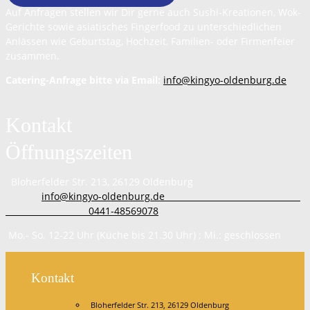
Auf Anfragen stellen wir Dir gerne auch Sushi-Kreationen, Wok-
Gerichte sowie asiatisches Fingerfood zu unterschiedlichen
Anlässen wie Geburtstag, Hochzeit, Familien- oder Firmenfeier
zusammen.
Catering-Anfrage bitte via Email:
info@kingyo-oldenburg.de
Kontakt
Öffnungszeiten
Bloherfelder Str. 213, 26129 Oldenburg
info@kingyo-oldenburg.de
0441-48569078
Mo.- So. 12-22 Uhr (Küche bis 21.30 Uhr) ; Mi.: geschlossen
Kontakt
Bloherfelder Str. 213, 26129 Oldenburg