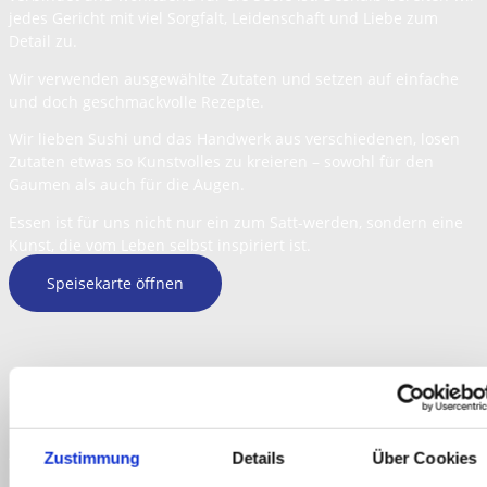
jedes Gericht mit viel Sorgfalt, Leidenschaft und Liebe zum
Detail zu.
Wir verwenden ausgewählte Zutaten und setzen auf einfache
und doch geschmackvolle Rezepte.
Wir lieben Sushi und das Handwerk aus verschiedenen, losen
Zutaten etwas so Kunstvolles zu kreieren – sowohl für den
Gaumen als auch für die Augen.
Essen ist für uns nicht nur ein zum Satt-werden, sondern eine
Kunst, die vom Leben selbst inspiriert ist.
Speisekarte öffnen
Unsere Speisekarte
Auf unserer Speisekarte findest Du eine große Auswahl an
Zustimmung
Details
Über Cookies
diversen Vorspeisen, Sushi- und Wok Gerichten sowie Salat-